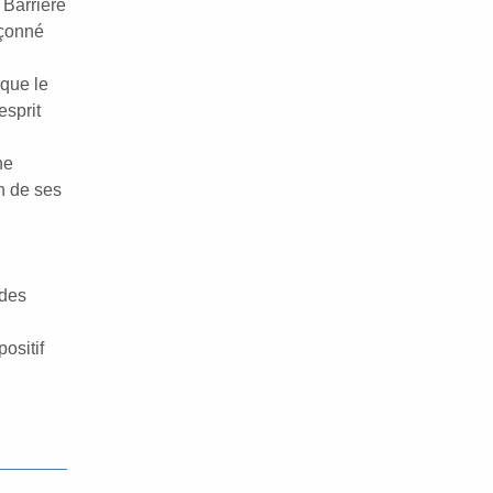
 Barrière
açonné
 que le
esprit
ne
in de ses
 des
ositif