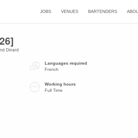
JOBS
VENUES
BARTENDERS
ABO
26]
and Dinard
Languages required
French
Working hours
Full Time