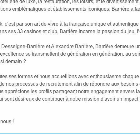
llerie de luxe, la restauration, les loisirs, et le divertissement,
nations emblématiques et établissements iconiques, Barrière a f
’est par son art de vivre à la française unique et authentique
s ses 33 casinos et club, Barrière incarne la passion du jeu, l’
 Desseigne-Barrière et Alexandre Barrière, Barrière demeure u
 d’excellence se transmettent de génération en génération, au se
ssi demain ?
toutes ses formes et nous accueillons avec enthousiasme chaque
e nos processus de recrutement afin de répondre aux besoins
us apprécions les profils partageant notre engagement envers la
 sont désireux de contribuer à notre mission d'avoir un impact p
-nous !