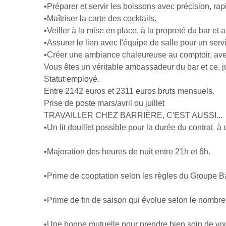
•Préparer et servir les boissons avec précision, rap
•Maîtriser la carte des cocktails.
•Veiller à la mise en place, à la propreté du bar et 
•Assurer le lien avec l'équipe de salle pour un servi
•Créer une ambiance chaleureuse au comptoir, ave
Vous êtes un véritable ambassadeur du bar et ce, j
Statut employé.
Entre 2142 euros et 2311 euros bruts mensuels.
Prise de poste mars/avril ou juillet
TRAVAILLER CHEZ BARRIÈRE, C'EST AUSSI...
•Un lit douillet possible pour la durée du contrat
•Majoration des heures de nuit entre 21h et 6h.
•Prime de cooptation selon les règles du Groupe Ba
•Prime de fin de saison qui évolue selon le nombre
•Une bonne mutuelle pour prendre bien soin de vo