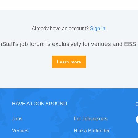
Already have an account?
Sign in
.
taff’s job forum is exclusively for venues and EBS
Learn more
HAVE A LOOK AROUND
C
Jobs
For Jobseekers
Venues
Hire a Bartender