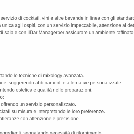
rvizio di cocktail, vini e altre bevande in linea con gli standar
unica agli ospiti, con un servizio impeccabile, attenzione ai det
m di sala e con ilBar Managerper assicurare un ambiente raffinato
pettando le tecniche di mixology avanzata.
de, suggerendo abbinamenti e alternative personalizzate.
tendo estetica e qualità nelle preparazioni.
o:
, offrendo un servizio personalizzato.
ktail su misura e interpretando le loro preferenze.
ntolleranze con attenzione e precisione.
ri ingredienti, segnalando necessità di rifornimento.