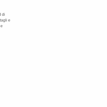
d di
tagli e
 e