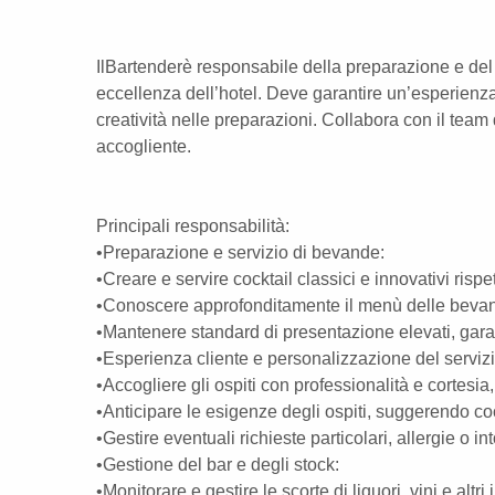
IlBartenderè responsabile della preparazione e del se
eccellenza dell’hotel. Deve garantire un’esperienza 
creatività nelle preparazioni. Collabora con il tea
accogliente.
Principali responsabilità:
•Preparazione e servizio di bevande:
•Creare e servire cocktail classici e innovativi ris
•Conoscere approfonditamente il menù delle bevan
•Mantenere standard di presentazione elevati, garan
•Esperienza cliente e personalizzazione del servizi
•Accogliere gli ospiti con professionalità e cortesia
•Anticipare le esigenze degli ospiti, suggerendo coc
•Gestire eventuali richieste particolari, allergie o i
•Gestione del bar e degli stock:
•Monitorare e gestire le scorte di liquori, vini e alt