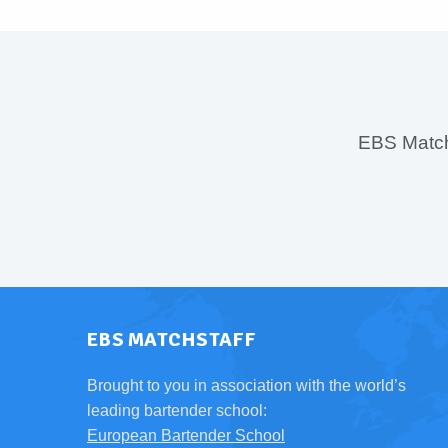
EBS MatchS
EBS MATCHSTAFF
Brought to you in association with the world’s
leading bartender school:
European Bartender School