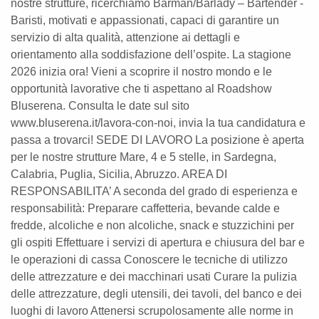
nostre strutture, ricerchiamo Barman/Barlady – Bartender -
Baristi, motivati e appassionati, capaci di garantire un
servizio di alta qualità, attenzione ai dettagli e
orientamento alla soddisfazione dell’ospite. La stagione
2026 inizia ora! Vieni a scoprire il nostro mondo e le
opportunità lavorative che ti aspettano al Roadshow
Bluserena. Consulta le date sul sito
www.bluserena.it/lavora-con-noi, invia la tua candidatura e
passa a trovarci! SEDE DI LAVORO La posizione è aperta
per le nostre strutture Mare, 4 e 5 stelle, in Sardegna,
Calabria, Puglia, Sicilia, Abruzzo. AREA DI
RESPONSABILITA’ A seconda del grado di esperienza e
responsabilità: Preparare caffetteria, bevande calde e
fredde, alcoliche e non alcoliche, snack e stuzzichini per
gli ospiti Effettuare i servizi di apertura e chiusura del bar e
le operazioni di cassa Conoscere le tecniche di utilizzo
delle attrezzature e dei macchinari usati Curare la pulizia
delle attrezzature, degli utensili, dei tavoli, del banco e dei
luoghi di lavoro Attenersi scrupolosamente alle norme in