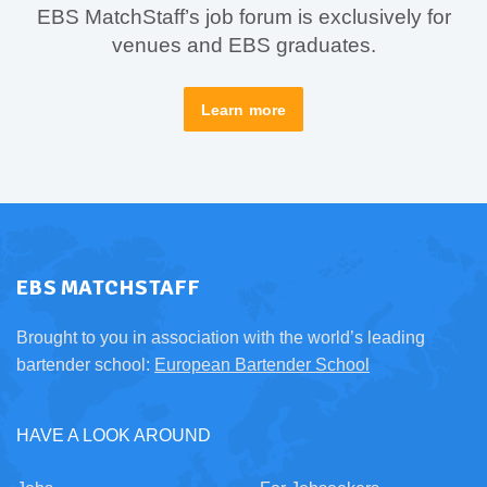
EBS MatchStaff’s job forum is exclusively for
venues and EBS graduates.
Learn more
EBS MATCHSTAFF
Brought to you in association with the world’s leading
bartender school:
European Bartender School
HAVE A LOOK AROUND